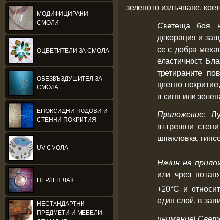
зеленото излъчване, коет
МОДИФИЦИРАНИ
СМОЛИ
С
ветеща
боя н
декорация и защ
се с добра меха
ОЦВЕТИТЕЛИ ЗА СМОЛА
еластичност. Бл
третираните по
ОБЕЗВЪЗДУШИТЕЛ ЗА
цветно покритие,
СМОЛА
в синя или зелен
ЕПОКСИДНИ ПОДОВИ И
Приложение
: Л
СТЕННИ ПОКРИТИЯ
вътрешни стени
шпакловка, гипсо
UV СМОЛА
Начин на прило
или чрез потап
ПЕРЛЕН ЛАК
+20°С и относи
един слой,
в зав
НЕСТАНДАРТНИ
ПРЕДМЕТИ И МЕБЕЛИ
нимание! Свет
В