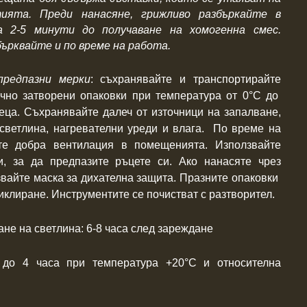
ията. Преди нанасяне, грижливо разбъркайте в
а 2-5 минути до получаване на хомогенна смес.
ърквайте и по време на работа.
предпазни мерки
: съхранявайте и транспортирайте
ично затворени опаковки при температура от 0°С до
деца. Съхранявайте далеч от източници на запалване,
светлина, нагревателни уреди и влага. По време на
ете добра вентилация в помещенията. Използвайте
и, за да предпазите ръцете си. Ако нанасяте чрез
звайте маска за дихателна защита. Празните опаковки
иклиране. Инструментите се почистват с разтворител.
не на светлина: 6-8 часа след зареждане
:
до 4 часа при температура +20°С и относителна