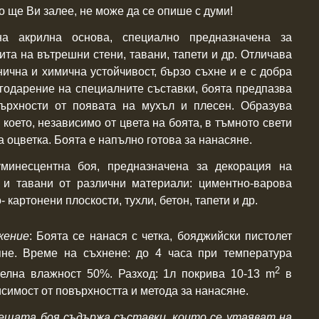
о ще Ви залее, не може да се опише с думи!
а акрилна основа, специално предназначена за
ита на вътрешни стени, тавани, тапети и др. Отличава
нична и химична устойчивост, бързо съхне и е с добра
агодарение на специалните съставки, боята предпазва
върхности от появата на мухъл и плесен. Образува
 което, независимо от цвета на боята, в тъмното свети
а оцветка. Боята е напълно готова за нанасяне.
уминесцентна боя, предназначена за декорация на
 и тавани от различни материали: циментно-варова
- картонени плоскости, тухли, бетон, тапети и др.
жение
: Боята се нанася с четка, бояджийски пистолет
яне.
Време на съхнене: до 4 часа при температура
2
телна влажност 50%. Разход: 1л покрива 10-13
m
в
исимост от повърхността и метода за нанасяне.
ещата боя съдържа съставки, които се утаяват на