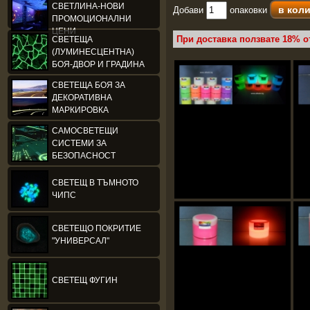
СВЕТЛИНА-НОВИ
Добави
опаковки
ПРОМОЦИОНАЛНИ
ЦЕНИ
При доставка ползвате 18% о
СВЕТЕЩА
(ЛУМИНЕСЦЕНТНА)
БОЯ-ДВОР И ГРАДИНА
СВЕТЕЩА БОЯ ЗА
ДЕКОРАТИВНА
МАРКИРОВКА
САМОСВЕТЕЩИ
СИСТЕМИ ЗА
БЕЗОПАСНОСТ
СВЕТЕЩ В ТЪМНОТО
ЧИПС
СВЕТЕЩО ПОКРИТИЕ
"УНИВЕРСАЛ"
СВЕТЕЩ ФУГИН