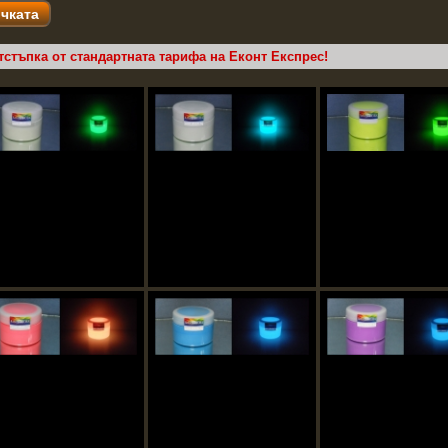
тстъпка от стандартната тарифа на Еконт Експрес!