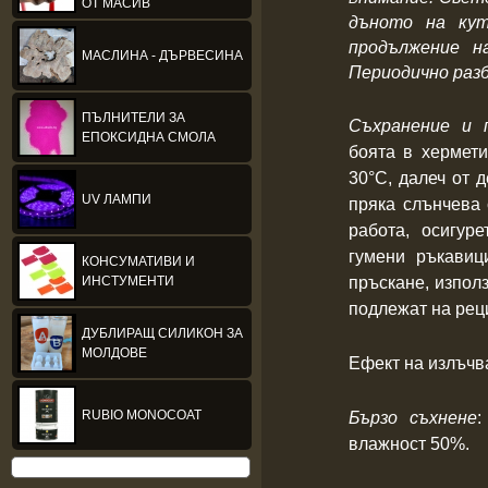
ОТ МАСИВ
дъното на кут
продължение н
МАСЛИНА - ДЪРВЕСИНА
Периодично разб
ПЪЛНИТЕЛИ ЗА
Съхранение и 
ЕПОКСИДНА СМОЛА
боята в хермет
30°С, далеч от 
UV ЛАМПИ
пряка слънчева 
работа, осигур
гумени ръкавиц
КОНСУМАТИВИ И
ИНСТУМЕНТИ
пръскане, изпол
подлежат на рец
ДУБЛИРАЩ СИЛИКОН ЗА
МОЛДОВЕ
Ефект на излъчва
RUBIO MONOCOAT
Бързо съхнене
влажност 50%.