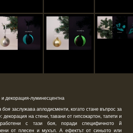
р и декорация-луминесцентна
 боя
заслужава аплодисменти, когато стане въпрос за
 декорация на стени, тавани от гипсокартон, тапети и
обработени с тази боя, поради специфичното й
зени от плесен и мухъл. А ефектът от синьото или