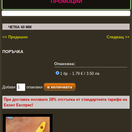
ПРОМОЦИИ
ЧЕТКА 40 ММ
<< Предишен
Следващ >>
ПОРЪЧКА
Опаковка:
1 бр. - 1.79 € / 3.50 лв.
Добави
опаковки
При доставка ползвате 18% отстъпка от стандартната тарифа на
Еконт Експрес!