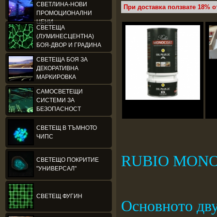
СВЕТЛИНА-НОВИ
При доставка ползвате 18% о
ПРОМОЦИОНАЛНИ
ЦЕНИ
СВЕТЕЩА
(ЛУМИНЕСЦЕНТНА)
БОЯ-ДВОР И ГРАДИНА
СВЕТЕЩА БОЯ ЗА
ДЕКОРАТИВНА
МАРКИРОВКА
САМОСВЕТЕЩИ
СИСТЕМИ ЗА
БЕЗОПАСНОСТ
СВЕТЕЩ В ТЪМНОТО
ЧИПС
RUBIO MONO
СВЕТЕЩО ПОКРИТИЕ
"УНИВЕРСАЛ"
СВЕТЕЩ ФУГИН
Oсновното дву