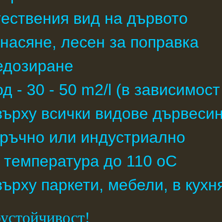
тествения вид на дървото
насяне, лесен за поправка
едозиране
д - 30 - 50 m2/l (в зависимост
ърху всички видове дървеси
 ръчно или индустриално
 температура до 110 oC
рху паркети, мебели, в кухня
устойчивост!