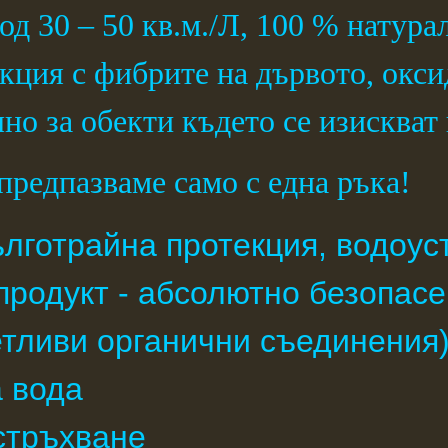
од 30 – 50 кв.м./Л, 100 % натура
акция с фибрите на дървото, окси
лно за обекти където се изискват
предпазваме само с една ръка!
лготрайна протекция, водоус
продукт - абсолютно безопасе
тливи органични съединения
 вода
стръхване