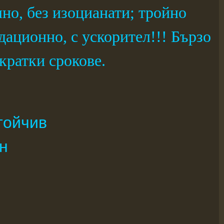
лно, без изоцианати; тройно
дационно, с ускорител!!! Бързо
 кратки срокове.
тойчив
н
)