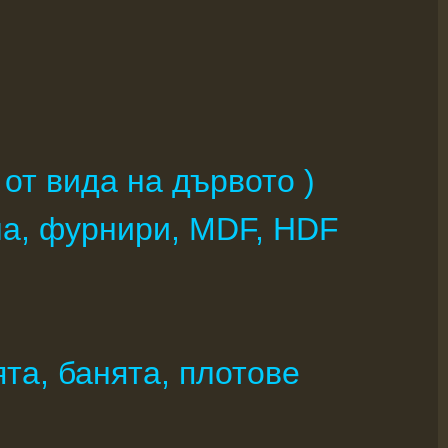
 от вида на дървото )
на, фурнири, MDF, HDF
та, банята, плотове