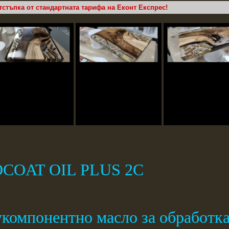
тстъпка от стандартната тарифа на Еконт Експрес!
COAT OIL PLUS 2C
компонентно масло за обработка